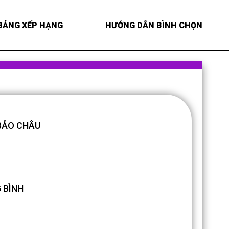
BẢNG XẾP HẠNG
HƯỚNG DẪN BÌNH CHỌN
BẢO CHÂU
 BÌNH