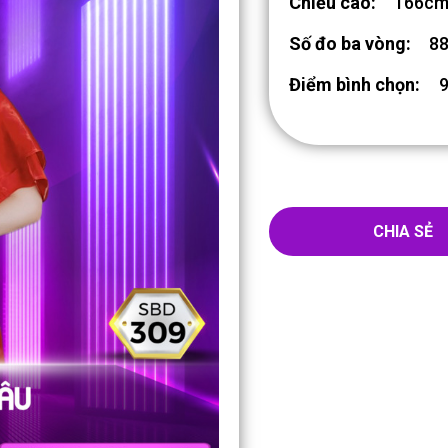
Chiều cao:
166c
Số đo ba vòng:
88
Điểm bình chọn:
CHIA SẺ