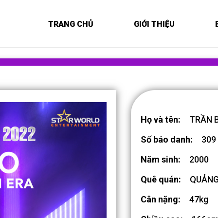
TRANG CHỦ
GIỚI THIỆU
Họ và tên:
TRẦN 
Số báo danh:
309
Năm sinh:
2000
Quê quán:
QUẢNG
Cân nặng:
47kg