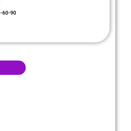
m
-60-90
9